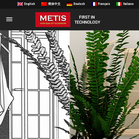
English
简体中文
Deutsch
Français
Italiano