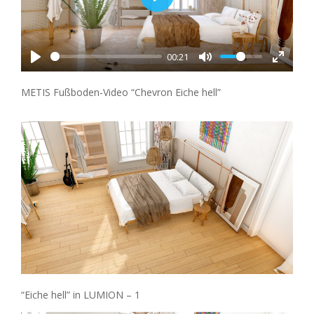
Play
00:21
METIS Fußboden-Video “Chevron Eiche hell”
“Eiche hell” in LUMION – 1