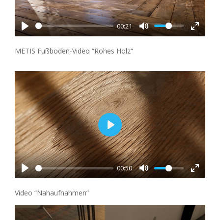
00:21
METIS Fußboden-Video “Rohes Holz“
Play
00:50
Video “Nahaufnahmen”