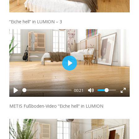
“Eiche hell” in LUMION – 3
Play
00:21
METIS Fußboden-Video “Eiche hell“ in LUMION